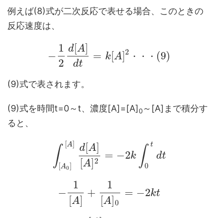
例えば(8)式が二次反応で表せる場合、このときの
反応速度は、
[
]
1
d
A
2
−
=
[
]
(
9
)
k
A
・
・
・
2
d
t
(9)式で表されます。
(9)式を時間t=0～t、濃度[A]=[A]
～[A]まで積分す
0
ると、
[
]
[
]
A
t
d
A
∫
∫
=
−
2
k
d
t
2
[
]
A
[
]
0
A
0
1
1
−
+
=
−
2
k
t
[
]
[
]
A
A
0