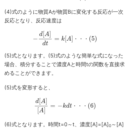
(4)式のように物質Aが物質Bに変化する反応が一次
反応となり、反応速度は
[
]
d
A
−
=
[
]
(
5
)
k
A
・
・
・
d
t
(5)式となります。(5)式のような簡単な式になった
場合、積分することで濃度Aと時間tの関数を直接求
めることができます。
(5)式を変形すると、
[
]
d
A
=
−
(
6
)
k
d
t
・
・
・
[
]
A
(6)式となります。時間t=0～t、濃度[A]=[A]
～[A]
0