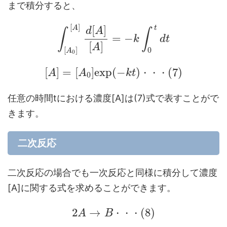
まで積分すると、
[
]
[
]
A
t
d
A
∫
∫
=
−
k
d
t
[
]
A
[
]
0
A
0
[
]
=
[
]
e
x
p
(
−
)
(
7
)
A
A
k
t
・
・
・
0
任意の時間tにおける濃度[A]は(7)式で表すことがで
きます。
二次反応
二次反応の場合でも一次反応と同様に積分して濃度
[A]に関する式を求めることができます。
2
→
(
8
)
A
B
・
・
・