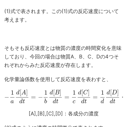
(1)式で表されます。この(1)式の反応速度について
考えます。
そもそも反応速度とは物質の濃度の時間変化を意味
しており、今回の場合は物質A、B、C、Dの4つそ
れぞれからみた反応速度が存在します。
化学量論係数を使用して反応速度を表わすと、
[
]
[
]
[
]
[
]
1
1
1
1
d
A
d
B
d
C
d
D
−
=
−
=
=
・
a
d
t
b
d
t
c
d
t
d
d
t
[A],[B],[C],[D]：各成分の濃度