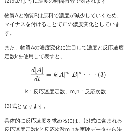
(2)式のように濃度の時間微分で表されます。
物質Aと物質Bは原料で濃度が減少していくため、
マイナスを付けることで正の濃度変化としていま
す。
また、物質Aの濃度変化に注目して濃度と反応速度
定数kを使用して表すと、
[
]
d
A
m
n
−
=
[
]
[
]
(
3
)
k
A
B
・
・
・
d
t
k：反応速度定数、m,n：反応次数
(3)式となります。
具体的に反応速度を求めるには、(3)式に含まれる
反応速度定数kと反応次数m,nを実験データから決