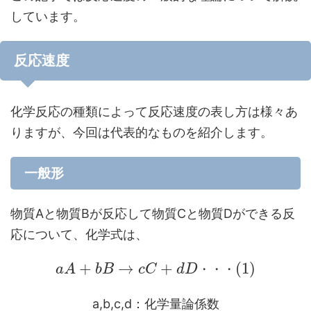
しています。
反応速度
化学反応の種類によって反応速度の表し方は様々あ
りますが、今回は代表的なものを紹介します。
一般形
物質Aと物質Bが反応して物質Cと物質Dができる反
応について、化学式は、
+
→
+
(
1
)
a
A
b
B
c
C
d
D
・
・
・
a,b,c,d：化学量論係数