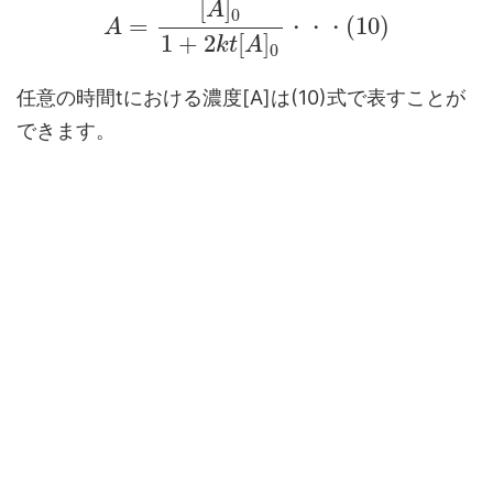
[
]
A
0
=
(
10
)
A
・
・
・
1
+
2
[
]
k
t
A
0
任意の時間tにおける濃度[A]は(10)式で表すことが
できます。