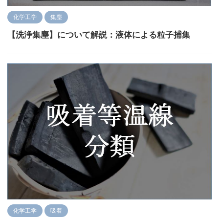
化学工学
集塵
【洗浄集塵】について解説：液体による粒子捕集
化学工学
吸着