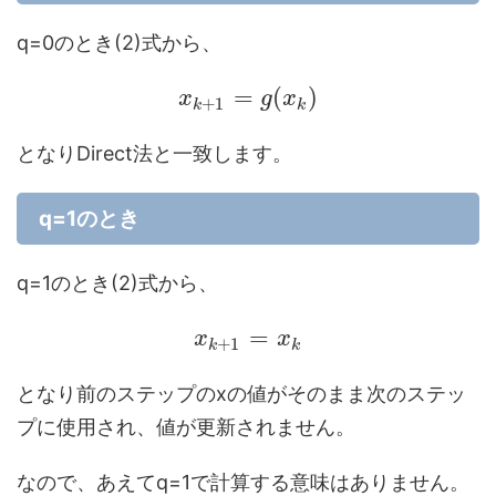
q=0のとき(2)式から、
=
(
)
x
g
x
+
1
k
k
となりDirect法と一致します。
q=1のとき
q=1のとき(2)式から、
=
x
x
+
1
k
k
となり前のステップのxの値がそのまま次のステッ
プに使用され、値が更新されません。
なので、あえてq=1で計算する意味はありません。