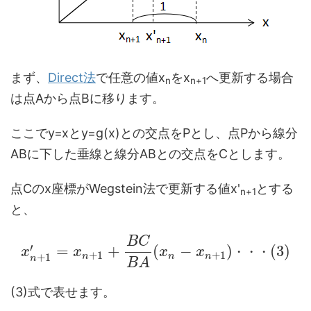
まず、
Direct法
で任意の値x
をx
へ更新する場合
n
n+1
は点Aから点Bに移ります。
ここでy=xとy=g(x)との交点をPとし、点Pから線分
ABに下した垂線と線分ABとの交点をCとします。
点Cのx座標がWegstein法で更新する値x'
とする
n+1
と、
B
C
′
=
+
(
−
)
(
3
)
x
x
x
x
・
・
・
+
1
+
1
n
n
n
+
1
n
B
A
(3)式で表せます。