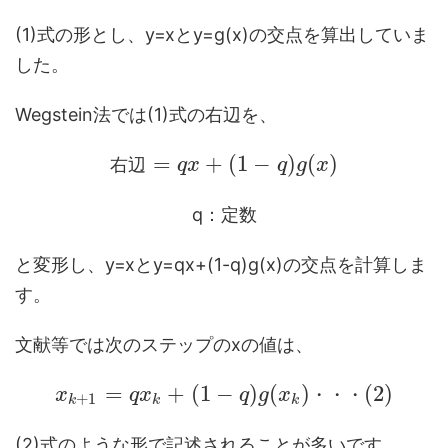
(1)式の形とし、y=xとy=g(x)の交点を算出していま
した。
Wegstein法では(1)式の右辺を、
=
+
(
1
−
)
(
)
右
辺
q
x
q
g
x
q：定数
と変形し、y=xとy=qx+(1-q)g(x)の交点を計算しま
す。
文献等では次のステップのxの値は、
=
+
(
1
−
)
(
)
(
2
)
x
q
x
q
g
x
・
・
・
+
1
k
k
k
(2)式のような形で記述されることが多いです。