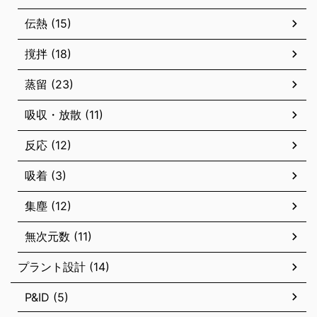
伝熱 (15)
撹拌 (18)
蒸留 (23)
吸収・放散 (11)
反応 (12)
吸着 (3)
集塵 (12)
無次元数 (11)
プラント設計 (14)
P&ID (5)