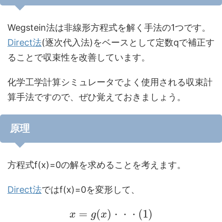
Wegstein法は非線形方程式を解く手法の1つです。
Direct法
(逐次代入法)をベースとして定数qで補正す
ることで収束性を改善しています。
化学工学計算シミュレータでよく使用される収束計
算手法ですので、ぜひ覚えておきましょう。
原理
方程式f(x)=0の解を求めることを考えます。
Direct法
ではf(x)=0を変形して、
=
(
)
(
1
)
x
g
x
・
・
・