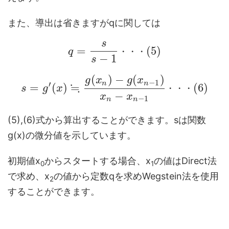
また、導出は省きますがqに関しては
s
=
(
5
)
q
・
・
・
−
1
s
(
)
−
(
)
g
x
g
x
−
1
n
n
′
≒
=
(
)
(
6
)
s
g
x
・
・
・
−
x
x
−
1
n
n
(5),(6)式から算出することができます。sは関数
g(x)の微分値を示しています。
初期値x
からスタートする場合、x
の値はDirect法
0
1
で求め、x
の値から定数qを求めWegstein法を使用
2
することができます。