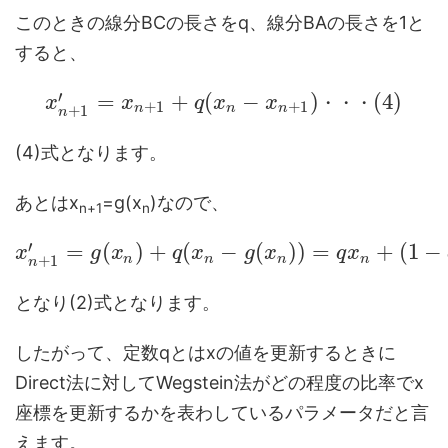
このときの線分BCの長さをq、線分BAの長さを1と
すると、
′
=
+
(
−
)
(
4
)
x
x
q
x
x
・
・
・
+
1
+
1
n
n
n
+
1
n
(4)式となります。
あとはx
=g(x
)なので、
n+1
n
′
=
(
)
+
(
−
(
)
)
=
+
(
1
−
x
g
x
q
x
g
x
q
x
n
n
n
n
+
1
n
となり(2)式となります。
したがって、定数qとはxの値を更新するときに
Direct法に対してWegstein法がどの程度の比率でx
座標を更新するかを表わしているパラメータだと言
えます。