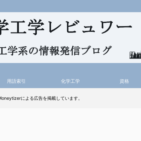
用語索引
化学工学
資格
 Moneytizerによる広告を掲載しています。