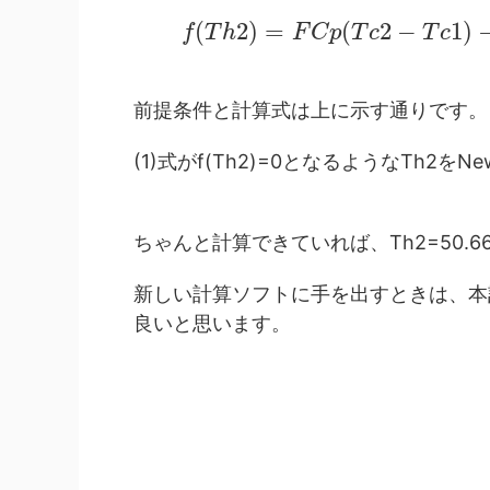
(
2
)
=
(
2
−
1
)
f
T
h
F
C
p
T
c
T
c
前提条件と計算式は上に示す通りです。
(1)式がf(Th2)=0となるようなTh2をNe
ちゃんと計算できていれば、Th2=50.
新しい計算ソフトに手を出すときは、本
良いと思います。