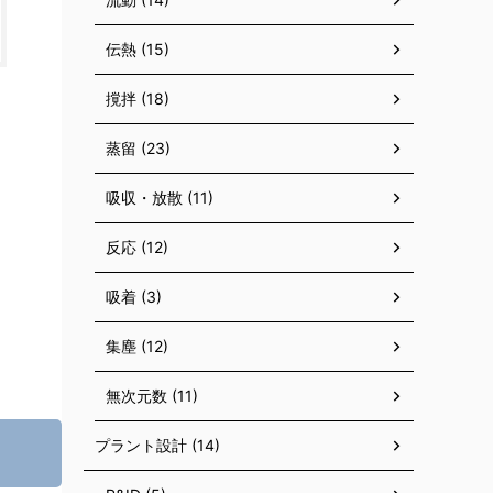
伝熱 (15)
撹拌 (18)
蒸留 (23)
吸収・放散 (11)
反応 (12)
吸着 (3)
集塵 (12)
無次元数 (11)
プラント設計 (14)