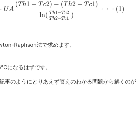
(
1
−
2
)
−
(
2
−
1
)
T
h
T
c
T
h
T
c
−
(
1
)
U
A
・
・
・
1
−
2
T
h
T
c
l
n
(
)
2
−
1
T
h
T
c
wton-Raphson法で求めます。
66℃になるはずです。
記事のようにとりあえず答えのわかる問題から解くのが