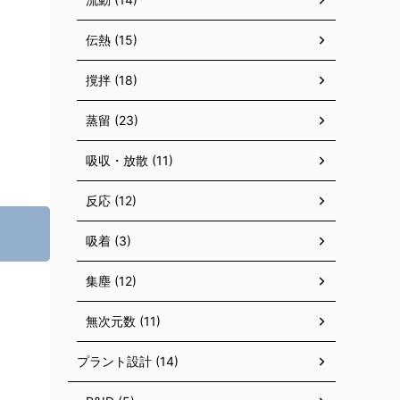
伝熱 (15)
撹拌 (18)
蒸留 (23)
吸収・放散 (11)
反応 (12)
吸着 (3)
集塵 (12)
無次元数 (11)
プラント設計 (14)