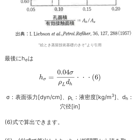
"絵とき蒸留技術基礎のきそ"より引用
最後にh
は
σ
0.04
σ
=
(
6
)
h
・
・
・
σ
ρ
d
h
L
3
σ：表面張力[dyn/cm]、ρ
：液密度[kg/m
]、d
：
L
h
穴径[in]
(6)式で算出できます。