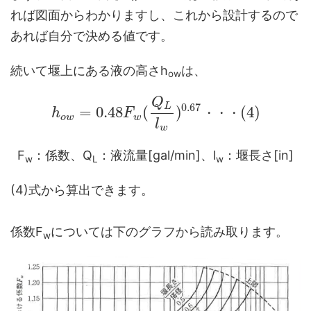
れば図面からわかりますし、これから設計するので
あれば自分で決める値です。
続いて堰上にある液の高さh
は、
ow
Q
0.67
L
=
0.48
(
)
(
4
)
h
F
・
・
・
o
w
w
l
w
F
：係数、Q
：液流量[gal/min]、l
：堰長さ[in]
w
L
w
(4)式から算出できます。
係数F
については下のグラフから読み取ります。
w