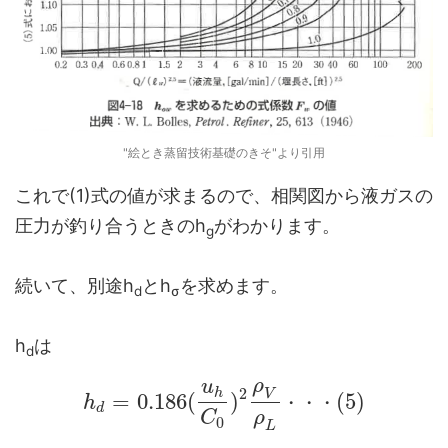
"絵とき蒸留技術基礎のきそ"より引用
これで(1)式の値が求まるので、相関図から液ガスの
圧力が釣り合うときのh
がわかります。
g
続いて、別途h
とh
を求めます。
d
σ
h
は
d
ρ
u
2
h
V
=
0.186
(
)
(
5
)
h
・
・
・
d
C
ρ
0
L