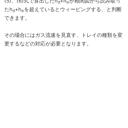
(5)、(6)式で算出したh
+h
が相関図から読み取っ
d
σ
たh
+h
を超えているとウィーピングする、と判断
d
σ
できます。
その場合にはガス流速を見直す、トレイの種類を変
更するなどの対応が必要となります。