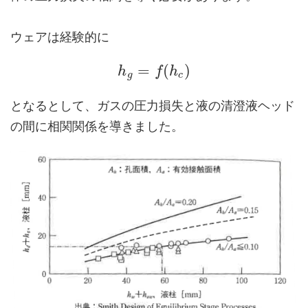
ウェアは経験的に
=
(
)
h
f
h
g
c
となるとして、ガスの圧力損失と液の清澄液ヘッド
の間に相関関係を導きました。