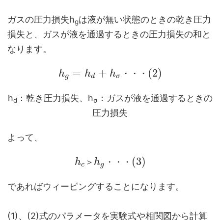
ガスの圧力損失h
は液が無い状態のときの乾き圧力
g
損失と、ガスが液を通過するときの圧力損失の和と
なります。
=
+
(
2
)
h
h
h
・
・
・
g
d
σ
h
：乾き圧力損失、h
：ガスが液を通過するときの
d
σ
圧力損失
よって、
(
3
)
h
＞
h
・
・
・
c
g
であればウィーピングすることになります。
(1)、(2)式のパラメータを実験式や相関図から計算