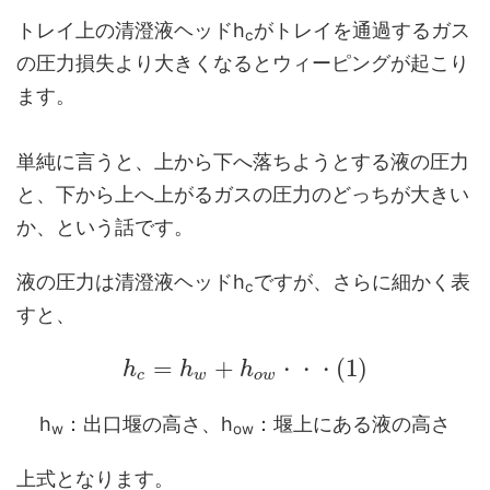
トレイ上の清澄液ヘッドh
がトレイを通過するガス
c
の圧力損失より大きくなるとウィーピングが起こり
ます。
単純に言うと、上から下へ落ちようとする液の圧力
と、下から上へ上がるガスの圧力のどっちが大きい
か、という話です。
液の圧力は清澄液ヘッドh
ですが、さらに細かく表
c
すと、
=
+
(
1
)
h
h
h
・
・
・
c
w
o
w
h
：出口堰の高さ、h
：堰上にある液の高さ
w
ow
上式となります。