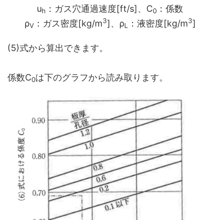
u
：ガス穴通過速度[ft/s]、C
：係数
h
0
3
3
ρ
：ガス密度[kg/m
]、ρ
：液密度[kg/m
]
V
L
(5)式から算出できます。
係数C
は下のグラフから読み取ります。
0