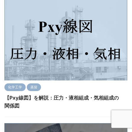
化学工学
蒸留
【Pxy線図】を解説：圧力・液相組成・気相組成の
関係図