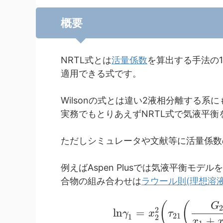
概要
NRTL式とは
活量係数
を算出する手法の
適用できる式です。
Wilsonの式とは違い2液相分離する
実務でもとりあえずNRTL式で気液平
ただしシミュレータや文献等に活量係数
例えばAspen Plusでは気液平衡モ
合物の組み合わせは
ラウール則(理想溶液
(
(
G
2
l
n
=
γ
x
τ
21
1
2
+
x