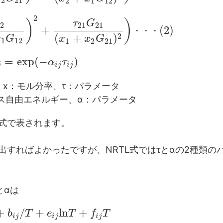
2
21
2
1
12
2
)
)
τ
G
12
21
21
+
(
2
)
・
・
・
2
(
+
)
x
G
x
x
G
1
12
1
2
21
=
e
x
p
(
−
)
α
τ
j
i
j
i
j
、x：モル分率、τ：パラメータ
ス自由エネルギー、α：パラメータ
2)式で表されます。
みを算出すればよかったですが、NRTL式ではτとαの2種類の
とαは
+
/
+
l
n
+
b
T
e
T
f
T
i
j
i
j
i
j