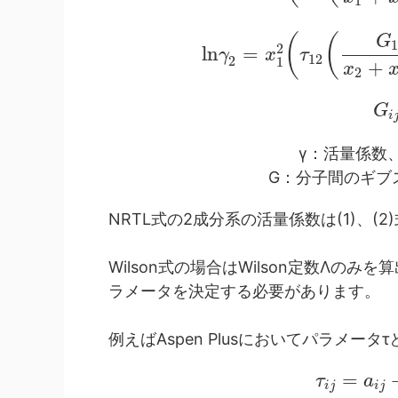
1
(
(
G
2
l
n
=
γ
x
τ
12
2
1
+
x
2
G
i
γ：活量係数
G：分子間のギブ
NRTL式の2成分系の活量係数は(1)、(
Wilson式の場合はWilson定数Λの
ラメータを決定する必要があります。
例えばAspen Plusにおいてパラメータτ
=
τ
a
i
j
i
j