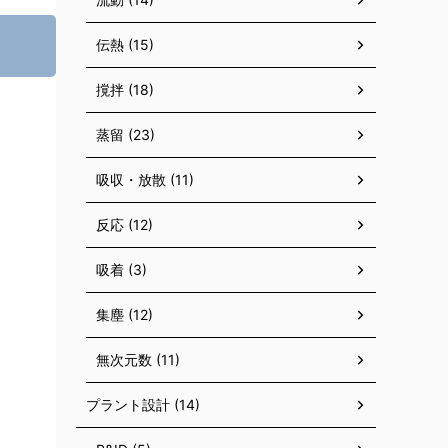
伝熱 (15)
撹拌 (18)
蒸留 (23)
吸収・放散 (11)
反応 (12)
吸着 (3)
集塵 (12)
無次元数 (11)
プラント設計 (14)