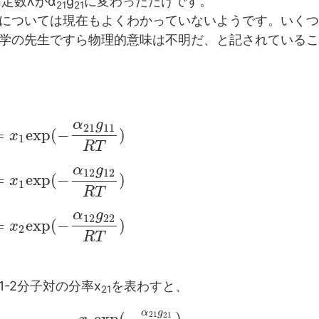
n定数λがα
g
に変わっただけです。
21
21
については現在もよくわかっていないようです。いくつ
学の先生ですら物理的意味は不明だ、と記されているこ
α
g
21
11
=
e
x
p
(
−
)
x
1
R
T
α
g
12
12
=
e
x
p
(
−
)
x
1
R
T
α
g
12
22
=
e
x
p
(
−
)
x
2
R
T
-2分子対の分率x
を表わすと、
21
α
g
21
21