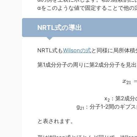
αをこのような値で固定することで他の
NRTL式の導出
NRTL式も
Wilsonの式
と同様に局所体積
第1成分分子の周りに第2成分分子を見出
x
21
x
：第2成分
2
g
：分子1-2間のギブ
21
と表されます。