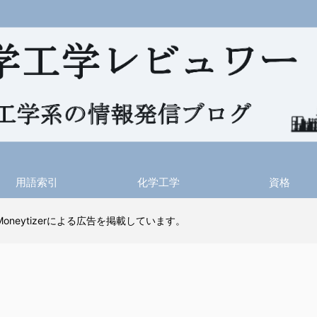
用語索引
化学工学
資格
 Moneytizerによる広告を掲載しています。