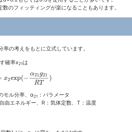
定数のフィッティングが楽になることもあります。
分率の考えをもとに立式しています。
す確率x
は
21
α
g
21
21
=
e
x
p
(
−
)
x
2
R
T
のモル分率、α
：パラメータ
21
ス自由エネルギー、R：気体定数、T：温度