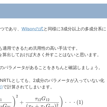
1つであり、
Wilsonの式
と同様に3成分以上の多成分系に
系にも適用できるため汎用性の高い手法です。
衡を算出しておけば大きく外すことはないと思います。
のパラメータがあることをきちんと確認しましょう。
デルをNRTLとしても、2成分のパラメータが入っていない化
)
で計算されてしまいます。
2
)
)
τ
G
21
12
12
+
(
1
)
・
・
・
2
(
+
)
x
G
x
x
G