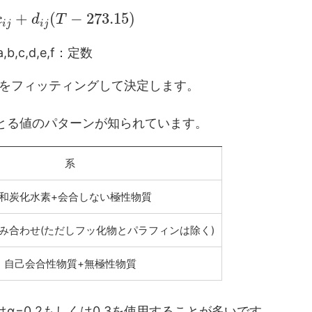
+
(
−
273.15
)
c
d
T
i
j
i
j
a,b,c,d,e,f：定数
をフィッティングして決定します。
とる値のパターンが知られています。
系
和炭化水素+会合しない極性物質
み合わせ(ただしフッ化物とパラフィンは除く)
自己会合性物質+無極性物質
α=0.2もしくは0.3を使用することが多いです。