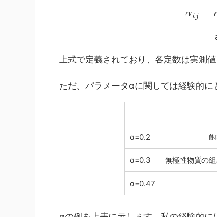
=
α
i
j
上式で定義されており、各定数は実測値
ただ、パラメータαに関しては経験的に
α=0.2
飽
α=0.3
無極性物質の組
α=0.47
αの例を上表に示します。私の経験的には