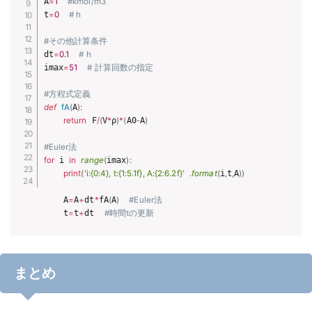
A
=
1
#kmol/m3
t
=
0
# h
#その他計算条件
dt
=
0.1
# h
imax
=
51
# 計算回数の指定
#方程式定義
def
fA
(
A
)
:
return
 F
/
(
V
*
ρ
)
*
(
A0
-
A
)
#Euler法
for
 i 
in
range
(
imax
)
:
print
(
'i:{0:4}, t:{1:5.1f}, A:{2:6.2f}'
.
format
(
i
,
t
,
A
)
)
    A
=
A
+
dt
*
fA
(
A
)
#Euler法
    t
=
t
+
dt  
#時間tの更新 
まとめ