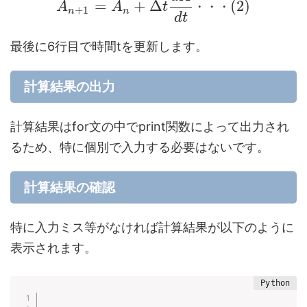
=
+
Δ
(
2
)
A
A
t
・
・
・
+
1
n
n
d
t
最後に6行目で時間tを更新します。
計算結果の出力
計算結果はfor文の中でprint関数によって出力され
るため、特に個別で入力する必要はないです。
計算結果の確認
特に入力ミス等がなければ計算結果が以下のように
表示されます。