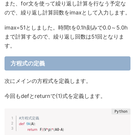
また、for文を使って繰り返し計算を行なう予定な
ので、繰り返し計算回数をimaxとして入力します。
imax=51としました。時間tを0.1h刻みで0.0～5.0h
まで計算するので、繰り返し回数は51回となりま
す。
方程式の定義
次にメインの方程式を定義します。
今回もdefとreturnで(1)式を定義します。
#方程式定義
def
fA
(
A
)
:
return
 F
/
(
V
*
ρ
)
*
(
A0
-
A
)