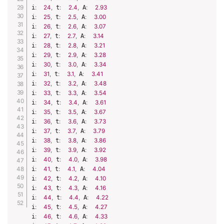
i
:
24
,
 t
:
2.4
,
 A
:
2.93
i
:
25
,
 t
:
2.5
,
 A
:
3.00
i
:
26
,
 t
:
2.6
,
 A
:
3.07
i
:
27
,
 t
:
2.7
,
 A
:
3.14
i
:
28
,
 t
:
2.8
,
 A
:
3.21
i
:
29
,
 t
:
2.9
,
 A
:
3.28
i
:
30
,
 t
:
3.0
,
 A
:
3.34
i
:
31
,
 t
:
3.1
,
 A
:
3.41
i
:
32
,
 t
:
3.2
,
 A
:
3.48
i
:
33
,
 t
:
3.3
,
 A
:
3.54
i
:
34
,
 t
:
3.4
,
 A
:
3.61
i
:
35
,
 t
:
3.5
,
 A
:
3.67
i
:
36
,
 t
:
3.6
,
 A
:
3.73
i
:
37
,
 t
:
3.7
,
 A
:
3.79
i
:
38
,
 t
:
3.8
,
 A
:
3.86
i
:
39
,
 t
:
3.9
,
 A
:
3.92
i
:
40
,
 t
:
4.0
,
 A
:
3.98
i
:
41
,
 t
:
4.1
,
 A
:
4.04
i
:
42
,
 t
:
4.2
,
 A
:
4.10
i
:
43
,
 t
:
4.3
,
 A
:
4.16
i
:
44
,
 t
:
4.4
,
 A
:
4.22
i
:
45
,
 t
:
4.5
,
 A
:
4.27
i
:
46
,
 t
:
4.6
,
 A
:
4.33