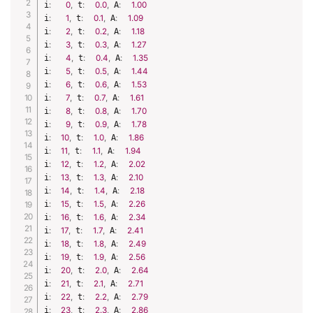
i
:
0
,
 t
:
0.0
,
 A
:
1.00
i
:
1
,
 t
:
0.1
,
 A
:
1.09
i
:
2
,
 t
:
0.2
,
 A
:
1.18
i
:
3
,
 t
:
0.3
,
 A
:
1.27
i
:
4
,
 t
:
0.4
,
 A
:
1.35
i
:
5
,
 t
:
0.5
,
 A
:
1.44
i
:
6
,
 t
:
0.6
,
 A
:
1.53
i
:
7
,
 t
:
0.7
,
 A
:
1.61
i
:
8
,
 t
:
0.8
,
 A
:
1.70
i
:
9
,
 t
:
0.9
,
 A
:
1.78
i
:
10
,
 t
:
1.0
,
 A
:
1.86
i
:
11
,
 t
:
1.1
,
 A
:
1.94
i
:
12
,
 t
:
1.2
,
 A
:
2.02
i
:
13
,
 t
:
1.3
,
 A
:
2.10
i
:
14
,
 t
:
1.4
,
 A
:
2.18
i
:
15
,
 t
:
1.5
,
 A
:
2.26
i
:
16
,
 t
:
1.6
,
 A
:
2.34
i
:
17
,
 t
:
1.7
,
 A
:
2.41
i
:
18
,
 t
:
1.8
,
 A
:
2.49
i
:
19
,
 t
:
1.9
,
 A
:
2.56
i
:
20
,
 t
:
2.0
,
 A
:
2.64
i
:
21
,
 t
:
2.1
,
 A
:
2.71
i
:
22
,
 t
:
2.2
,
 A
:
2.79
i
:
23
,
 t
:
2.3
,
 A
:
2.86