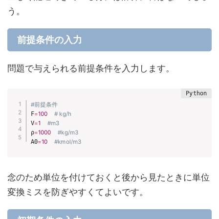
う。
前提条件の入力
問題で与えられる前提条件を入力します。
#前提条件
F
=
100
# kg/h
V
=
1
#m3
ρ
=
1000
#kg/m3
A0
=
10
#kmol/m3
念のため単位を付けておくと後から見たときに単位
変換ミスを防ぎやすくてよいです。