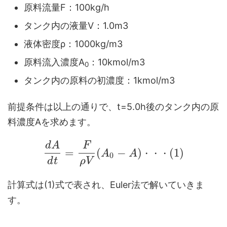
原料流量F：100kg/h
タンク内の液量V：1.0m3
液体密度ρ：1000kg/m3
原料流入濃度A
：10kmol/m3
0
タンク内の原料の初濃度：1kmol/m3
前提条件は以上の通りで、t=5.0h後のタンク内の原
料濃度Aを求めます。
d
A
F
=
(
−
)
(
1
)
A
A
・
・
・
0
d
t
ρ
V
計算式は(1)式で表され、Euler法で解いていきま
す。