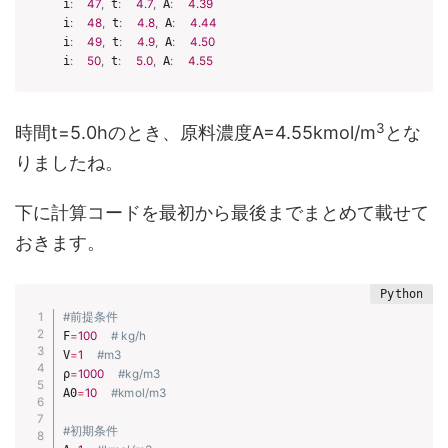
i
:
47
,
 t
:
4.7
,
 A
:
4.39
i
:
48
,
 t
:
4.8
,
 A
:
4.44
i
:
49
,
 t
:
4.9
,
 A
:
4.50
i
:
50
,
 t
:
5.0
,
 A
:
4.55
3
時間t=5.0hのとき、原料濃度A=4.55kmol/m
とな
りましたね。
下に計算コードを最初から最後までまとめて載せて
おきます。
#前提条件
F
=
100
# kg/h
V
=
1
#m3
ρ
=
1000
#kg/m3
A0
=
10
#kmol/m3
#初期条件