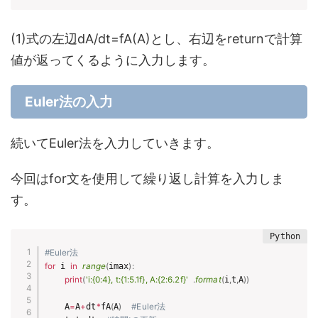
(1)式の左辺dA/dt=fA(A)とし、右辺をreturnで計算
値が返ってくるように入力します。
Euler法の入力
続いてEuler法を入力していきます。
今回はfor文を使用して繰り返し計算を入力しま
す。
#Euler法
for
 i 
in
range
(
imax
)
:
print
(
'i:{0:4}, t:{1:5.1f}, A:{2:6.2f}'
.
format
(
i
,
t
,
A
)
)
    A
=
A
+
dt
*
fA
(
A
)
#Euler法