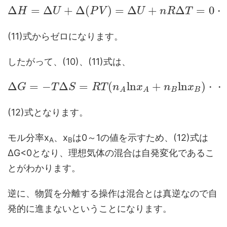
Δ
=
Δ
+
Δ
(
)
=
Δ
+
Δ
=
0
H
U
P
V
U
n
R
T
・
(11)式からゼロになります。
したがって、(10)、(11)式は、
Δ
=
−
Δ
=
(
l
n
+
l
n
)
G
T
S
R
T
n
x
n
x
・
・
B
B
A
A
(12)式となります。
モル分率x
、x
は0～1の値を示すため、(12)式は
A
B
ΔG<0となり、理想気体の混合は自発変化であるこ
とがわかります。
逆に、物質を分離する操作は混合とは真逆なので自
発的に進まないということになります。