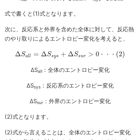
式で書くと(1)式となります。
次に、反応系と外界を含めた全体に対して、反応熱
のやり取りによるエントロピー変化を考えると、
Δ
=
Δ
+
Δ
>
0
(
2
)
S
S
S
・
・
・
a
l
l
s
y
s
s
u
r
ΔS
：全体のエントロピー変化
all
ΔS
：反応系のエントロピー変化
sys
ΔS
：外界のエントロピー変化
sur
(2)式となります。
(2)式から言えることは、全体のエントロピー変化