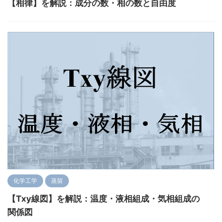
【相律】を解説：成分の数・相の数と自由度
化学工学
蒸留
【Txy線図】を解説：温度・液相組成・気相組成の
関係図