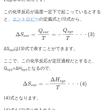
この化学反応が温度一定下で起こっているとする
と、
エントロピー
の定義式と(1)式から、
Q
Q
s
y
s
s
u
r
Δ
=
=
−
(
3
)
S
・
・
・
s
u
r
T
T
ΔS
は(3)式で表すことができます。
sur
ここで、この化学反応が定圧過程だとすると、
Q
=ΔH
となるので、
sys
sys
Δ
H
s
y
s
Δ
=
−
(
4
)
S
・
・
・
s
u
r
T
(4)式となります。