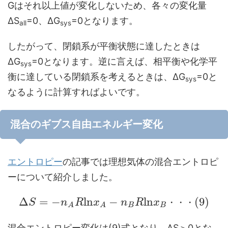
Gはそれ以上値が変化しないため、各々の変化量
ΔS
=0、ΔG
=0となります。
all
sys
したがって、閉鎖系が平衡状態に達したときは
ΔG
=0となります。逆に言えば、相平衡や化学平
sys
衡に達している閉鎖系を考えるときは、ΔG
=0と
sys
なるように計算すればよいです。
混合のギブス自由エネルギー変化
エントロピー
の記事では理想気体の混合エントロピ
ーについて紹介しました。
Δ
=
−
l
n
−
l
n
(
9
)
S
n
R
x
n
R
x
・
・
・
B
B
A
A
混合エントロピー変化は(9)式となり、ΔS＞0とな