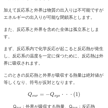
加えて反応系と外界は物質の出入りは不可能ですが
エネルギーの出入りが可能な閉鎖系とします。
また、反応系と外界を含めた全体は孤立系としま
す。
まず、反応系内で化学反応が起こると反応熱が発生
し、反応系の温度を一定に保つために、反応熱は外
界に吸収されます。
このときの反応熱と外界が吸収する熱量は絶対値が
等しくなり、符号が反対となります。
=
−
(
1
)
Q
Q
・
・
・
s
u
r
s
y
s
Q
：外界が吸収する熱量、Q
：反応熱
sur
sys