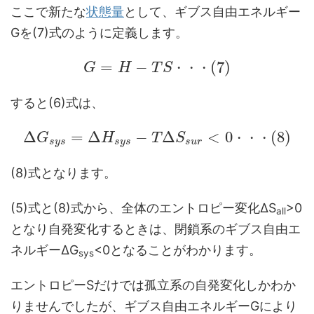
ここで新たな
状態量
として、ギブス自由エネルギー
Gを(7)式のように定義します。
=
−
(
7
)
G
H
T
S
・
・
・
すると(6)式は、
Δ
=
Δ
−
Δ
<
0
(
8
)
G
H
T
S
・
・
・
s
y
s
s
y
s
s
u
r
(8)式となります。
(5)式と(8)式から、全体のエントロピー変化ΔS
>0
all
となり自発変化するときは、閉鎖系のギブス自由エ
ネルギーΔG
<0となることがわかります。
sys
エントロピーSだけでは孤立系の自発変化しかわか
りませんでしたが、ギブス自由エネルギーGにより