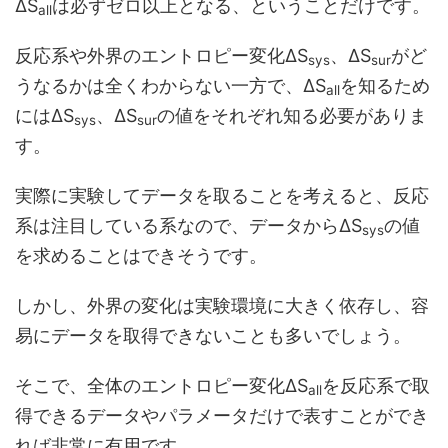
ΔS
は必ずゼロ以上となる、ということだけです。
all
反応系や外界のエントロピー変化ΔS
、ΔS
がど
sys
sur
うなるかは全くわからない一方で、ΔS
を知るため
all
にはΔS
、ΔS
の値をそれぞれ知る必要がありま
sys
sur
す。
実際に実験してデータを取ることを考えると、反応
系は注目している系なので、データからΔS
の値
sys
を求めることはできそうです。
しかし、外界の変化は実験環境に大きく依存し、容
易にデータを取得できないことも多いでしょう。
そこで、全体のエントロピー変化ΔS
を反応系で取
all
得できるデータやパラメータだけで表すことができ
れば非常に有用です。