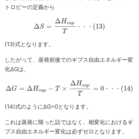
トロピーの定義から
Δ
H
v
a
p
Δ
=
(
13
)
S
・
・
・
T
(13)式となります。
したがって、蒸発前後でのギブス自由エネルギー変
化ΔGは、
Δ
H
v
a
p
Δ
=
Δ
−
×
=
0
(
14
)
G
H
T
・
・
・
v
a
p
T
(14)式のようにΔG=0となります。
これは蒸発に限った話ではなく、相変化におけるギ
ブス自由エネルギー変化は必ずゼロとなります。