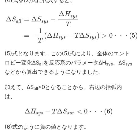
(4)式を(2)式に代入すると、
Δ
H
s
y
s
Δ
=
Δ
−
S
S
a
l
l
s
y
s
T
1
=
−
(
Δ
−
Δ
)
>
0
(
5
H
T
S
・
・
・
s
y
s
s
y
s
T
(5)式となります。この(5)式により、全体のエント
ロピー変化ΔS
を反応系のパラメータΔH
、ΔS
all
sys
sys
などから算出できるようになりました。
加えて、ΔS
>0となることから、右辺の括弧内
all
は、
Δ
−
Δ
<
0
(
6
)
H
T
S
・
・
・
s
y
s
s
u
r
(6)式のように負の値となります。