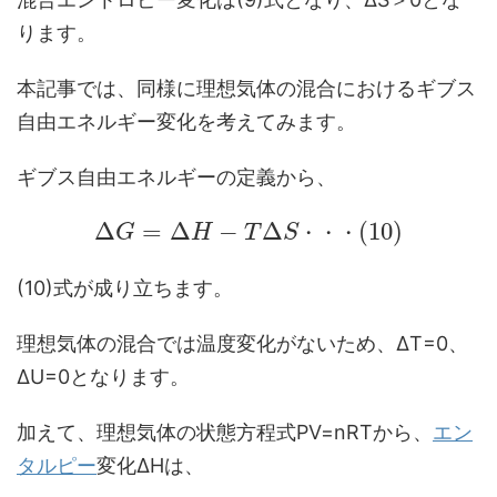
ります。
本記事では、同様に理想気体の混合におけるギブス
自由エネルギー変化を考えてみます。
ギブス自由エネルギーの定義から、
Δ
=
Δ
−
Δ
(
10
)
G
H
T
S
・
・
・
(10)式が成り立ちます。
理想気体の混合では温度変化がないため、ΔT=0、
ΔU=0となります。
加えて、理想気体の状態方程式PV=nRTから、
エン
タルピー
変化ΔHは、