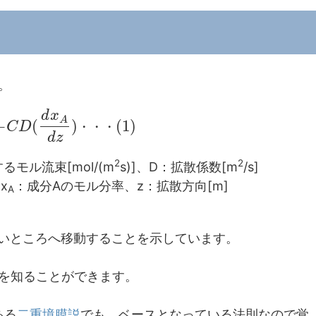
。
d
x
A
−
(
)
(
1
)
C
D
・
・
・
d
z
2
2
モル流束[mol/(m
s)]、D：拡散係数[m
/s]
x
：成分Aのモル分率、z：拡散方向[m]
A
低いところへ移動することを示しています。
態を知ることができます。
ある
二重境膜説
でも、ベースとなっている法則なので覚