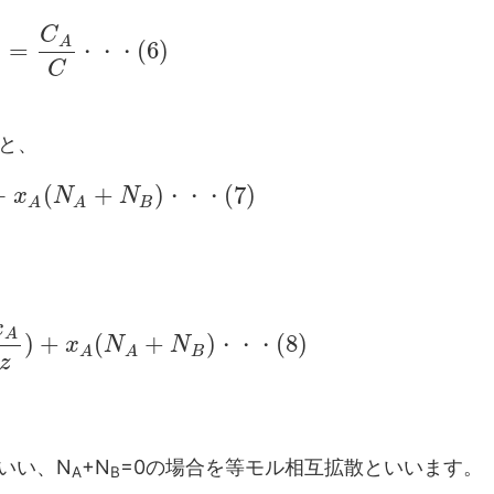
C
A
=
(
6
)
・
・
・
C
ると、
−
(
+
)
(
7
)
x
N
N
・
・
・
B
A
A
x
A
)
+
(
+
)
(
8
)
x
N
N
・
・
・
B
A
A
z
いい、N
+N
=0の場合を等モル相互拡散といいます。
A
B