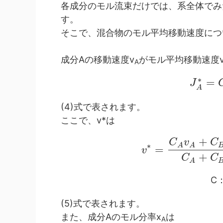
各成分のモル流束だけでは、系全体でみ
す。
そこで、混合物のモル平均移動速度につ
成分Aの移動速度v
がモル平均移動速度
A
∗
=
J
A
(4)式で表されます。
ここで、v*は
+
C
v
C
∗
A
A
=
v
+
C
C
A
C
(5)式で表されます。
また、成分Aのモル分率x
は
A