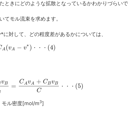
たときにどのような拡散となっているかわかりづらいで
いてモル流束を求めます。
v*に対して、どの程度差があるかについては、
∗
(
−
)
(
4
)
C
v
v
・
・
・
A
A
+
v
C
v
C
v
B
B
B
B
A
A
=
(
5
)
・
・
・
C
B
3
：モル密度[mol/m
]