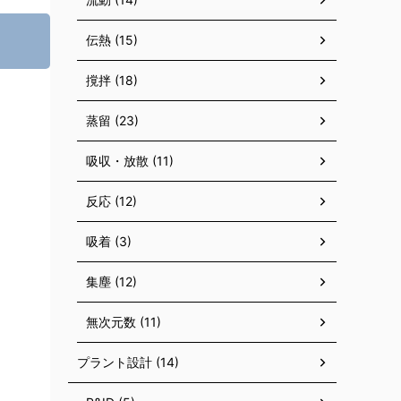
伝熱 (15)
撹拌 (18)
蒸留 (23)
吸収・放散 (11)
反応 (12)
吸着 (3)
集塵 (12)
無次元数 (11)
プラント設計 (14)