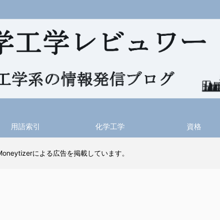
用語索引
化学工学
資格
 Moneytizerによる広告を掲載しています。