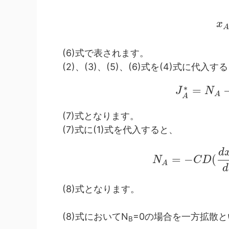
x
A
(6)式で表されます。
(2)、(3)、(5)、(6)式を(4)式に代入す
∗
=
J
N
A
A
(7)式となります。
(7)式に(1)式を代入すると、
d
=
−
(
N
C
D
A
d
(8)式となります。
(8)式においてN
=0の場合を一方拡散と
B