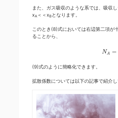
また、ガス吸収のような系では、吸収し
x
＜＜x
となります。
A
B
このとき(8)式においては右辺第二項
ることから、
=
N
A
(9)式のように簡略化できます。
拡散係数については以下の記事で紹介し