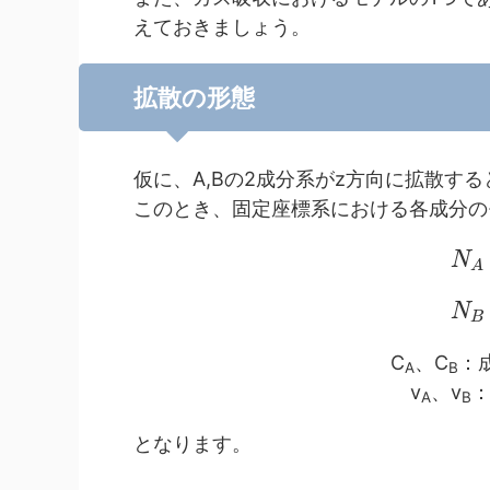
えておきましょう。
拡散の形態
仮に、A,Bの2成分系がz方向に拡散す
このとき、固定座標系における各成分の
N
A
N
B
C
、C
：成
A
B
v
、v
：
A
B
となります。