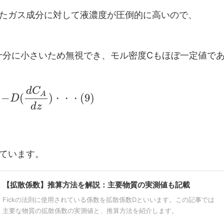
たガス成分に対して液濃度が圧倒的に高いので、
が十分に小さいため無視でき、モル密度Cもほぼ一定値で
d
C
A
−
(
)
(
9
)
D
・
・
・
d
z
ています。
【拡散係数】推算方法を解説：主要物質の実測値も記載
Fickの法則に使用されている係数を拡散係数Dといいます。この記事では
主要な物質の拡散係数の実測値と、推算方法を紹介します。