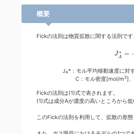
概要
Fickの法則は物質拡散に関する法則です
∗
=
J
A
J
*：モル平均移動速度に対する
A
3
C：モル密度[mol/m
]、
Fickの法則は(1)式で表されます。
(1)式は成分Aが濃度の高いところから
このFickの法則を利用して、拡散の形
また、ガス吸収におけるモデルの1つで