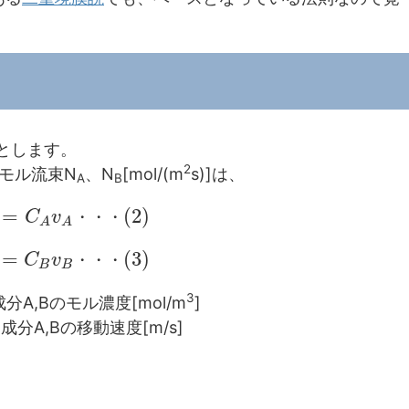
るとします。
2
モル流束N
、N
[mol/(m
s)]は、
A
B
=
(
2
)
C
v
・
・
・
A
A
=
(
3
)
C
v
・
・
・
B
B
3
分A,Bのモル濃度[mol/m
]
成分A,Bの移動速度[m/s]