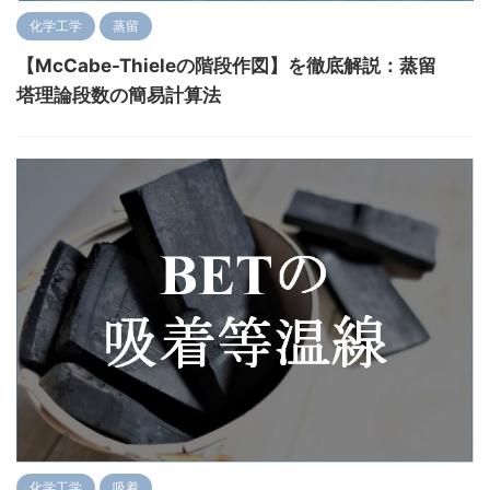
化学工学
蒸留
【McCabe-Thieleの階段作図】を徹底解説：蒸留
塔理論段数の簡易計算法
化学工学
吸着