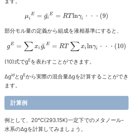
ます。
E
E
¯
=
=
l
n
(
9
)
μ
g
R
T
γ
・
・
・
i
i
i
部分モル量の定義から組成を液相基準にすると、
∑
∑
E
E
¯
=
=
l
n
(
10
)
g
x
g
R
T
x
γ
・
・
・
i
i
i
i
E
(10)式でg
を表わすことができます。
id
E
Δg
とg
から実際の混合量Δgを計算することができ
ます。
計算例
例として、20℃(293.15K)一定下でのメタノール-
水系のΔgを計算してみましょう。