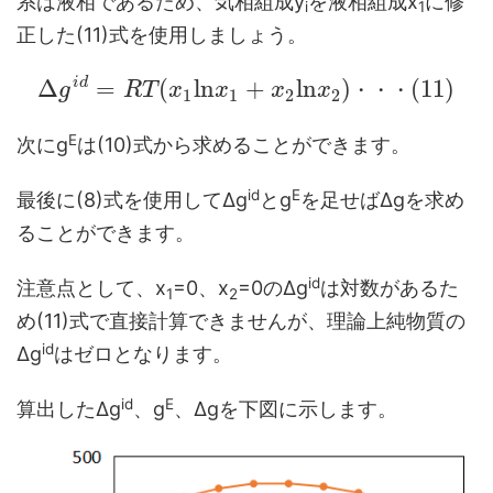
系は液相であるため、気相組成y
を液相組成x
に修
i
1
正した(11)式を使用しましょう。
i
d
Δ
=
(
l
n
+
l
n
)
(
11
)
g
R
T
x
x
x
x
・
・
・
1
1
2
2
E
次にg
は(10)式から求めることができます。
id
E
最後に(8)式を使用してΔg
とg
を足せばΔgを求め
ることができます。
id
注意点として、x
=0、x
=0のΔg
は対数があるた
1
2
め(11)式で直接計算できませんが、理論上純物質の
id
Δg
はゼロとなります。
id
E
算出したΔg
、g
、Δgを下図に示します。