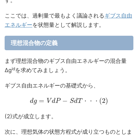
す。
ここでは、過剰量で最もよく議論される
ギブス自由
エネルギー
を状態量として解説します。
理想混合物の定義
まず理想混合物のギブス自由エネルギーの混合量
id
Δg
を求めてみましょう。
ギブス自由エネルギーの基礎式から、
=
−
(
2
)
d
g
V
d
P
S
d
T
・
・
・
(2)式が成立します。
次に、理想気体の状態方程式が成り立つものとしま