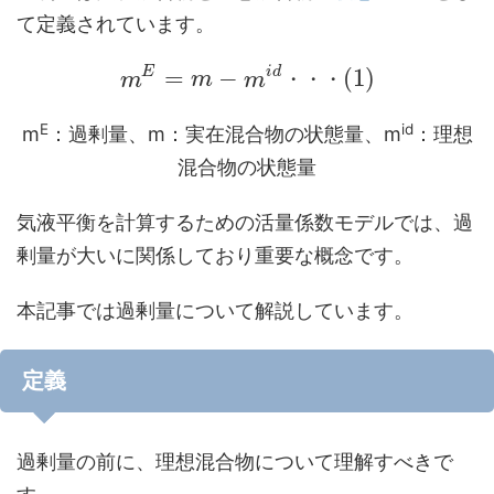
て定義されています。
E
i
d
=
−
(
1
)
m
m
m
・
・
・
E
id
m
：過剰量、m：実在混合物の状態量、m
：理想
混合物の状態量
気液平衡を計算するための活量係数モデルでは、過
剰量が大いに関係しており重要な概念です。
本記事では過剰量について解説しています。
定義
過剰量の前に、理想混合物について理解すべきで