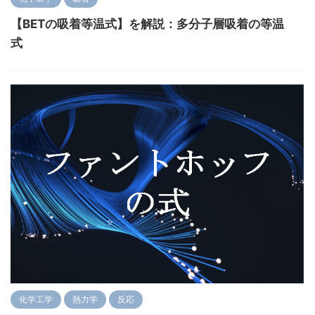
【BETの吸着等温式】を解説：多分子層吸着の等温
式
化学工学
熱力学
反応