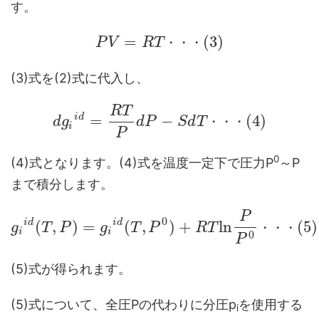
す。
=
(
3
)
P
V
R
T
・
・
・
(3)式を(2)式に代入し、
R
T
i
d
=
−
(
4
)
d
g
d
P
S
d
T
・
・
・
i
P
0
(4)式となります。(4)式を温度一定下で圧力P
～P
まで積分します。
P
0
i
d
i
d
(
,
)
=
(
,
)
+
l
n
(
5
)
g
T
P
g
T
P
R
T
・
・
・
i
i
0
P
(5)式が得られます。
(5)式について、全圧Pの代わりに分圧p
を使用する
i