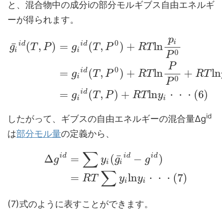
と、混合物中の成分iの部分モルギブス自由エネルギ
ーが得られます。
p
0
i
i
d
i
d
¯
(
,
)
=
(
,
)
+
l
n
g
T
P
g
T
P
R
T
i
i
0
P
P
0
i
d
=
(
,
)
+
l
n
+
l
n
g
T
P
R
T
R
T
i
0
P
i
d
=
(
,
)
+
l
n
(
6
)
g
T
P
R
T
y
・
・
・
i
i
id
したがって、ギブスの自由エネルギーの混合量Δg
は
部分モル量
の定義から、
∑
i
d
i
d
i
d
¯
Δ
=
(
−
)
g
y
g
g
i
i
∑
=
l
n
(
7
)
R
T
y
y
・
・
・
i
i
(7)式のように表すことができます。