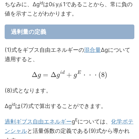
id
ちなみに、Δg
は0≦y
≦1であることから、常に負の
i
値を示すことがわかります。
過剰量の定義
(1)式をギブス自由エネルギーの
混合量
Δgについて
適用すると、
i
d
E
Δ
=
Δ
+
(
8
)
g
g
g
・
・
・
(8)式となります。
id
Δg
は(7)式で算出することができます。
E
過剰ギブス自由エネルギー
g
については、
化学ポテ
ンシャル
と活量係数の定義である(9)式から導かれ