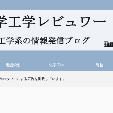
用語索引
化学工学
資格
 Moneytizerによる広告を掲載しています。