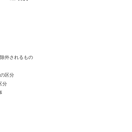
を除外されるもの
ス
出の区分
区分
事