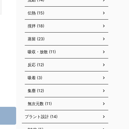
伝熱 (15)
撹拌 (18)
蒸留 (23)
吸収・放散 (11)
反応 (12)
吸着 (3)
集塵 (12)
無次元数 (11)
プラント設計 (14)