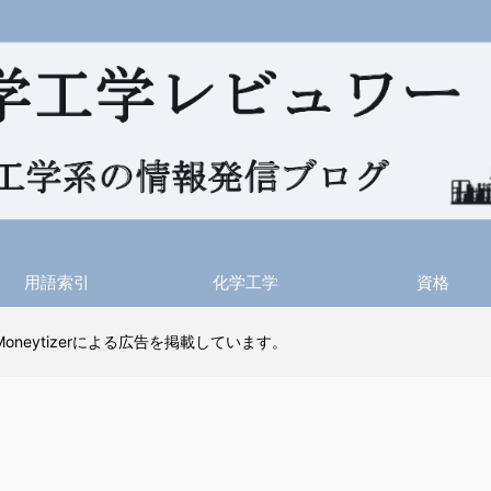
用語索引
化学工学
資格
 Moneytizerによる広告を掲載しています。