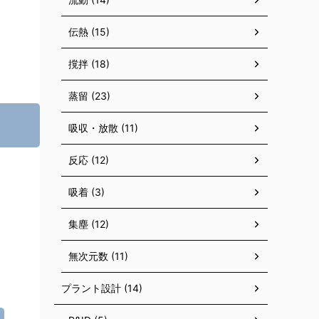
伝熱 (15)
撹拌 (18)
蒸留 (23)
吸収・放散 (11)
反応 (12)
吸着 (3)
集塵 (12)
無次元数 (11)
プラント設計 (14)