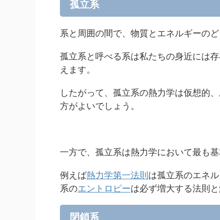
孤立系
系と周囲の間で、物質とエネルギーのど
孤立系と呼べる系は私たちの身近には存
えます。
したがって、孤立系の熱力学は仮想的、
方がよいでしょう。
一方で、孤立系は熱力学において最も基
例えば
熱力学第一法則
は孤立系のエネル
系の
エントロピー
は必ず増大する法則と
閉鎖系