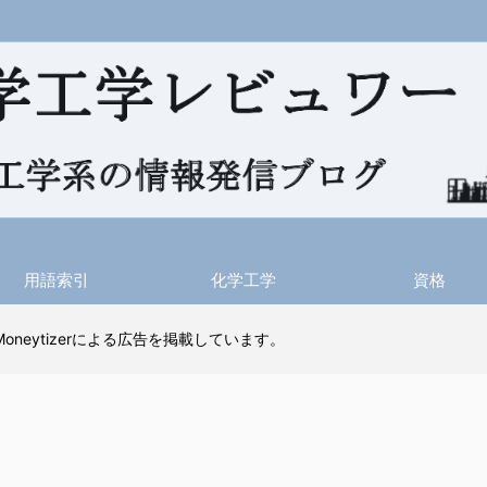
用語索引
化学工学
資格
 Moneytizerによる広告を掲載しています。