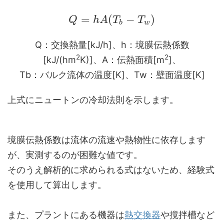
=
(
−
)
Q
h
A
T
T
b
w
Q：交換熱量[kJ/h]、h：境膜伝熱係数
2
2
[kJ/(hm
K)]、A：伝熱面積[m
]、
Tb：バルク流体の温度[K]、Tw：壁面温度[K]
上式にニュートンの冷却法則を示します。
境膜伝熱係数は流体の流速や熱物性に依存します
が、実測するのが困難な値です。
そのうえ解析的に求められる式はないため、経験式
を使用して算出します。
また、プラントにある機器は
熱交換器
や撹拌槽など