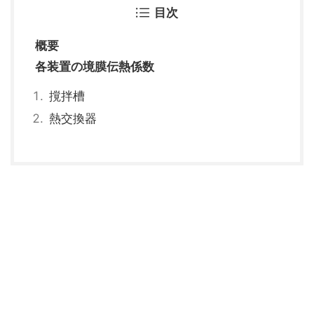
目次
概要
各装置の境膜伝熱係数
撹拌槽
熱交換器