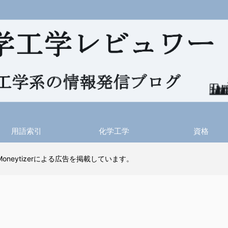
用語索引
化学工学
資格
 Moneytizerによる広告を掲載しています。