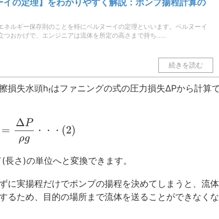
ーイの定理】をわかりやすく解説：ポンプ揚程計算の
エネルギー保存則のことを特にベルヌーイの定理といいます。ベルヌーイ
つおかげで、エンジニアは流体を所定の高さまで持ち.....
擦損失水頭h
はファニングの式の圧力損失ΔPから計算
f
Δ
P
=
(
2
)
・
・
・
ρ
g
(長さ)の単位へと変換できます。
ずに実揚程だけでポンプの揚程を決めてしまうと、流体
するため、目的の場所まで流体を送ることができなくな