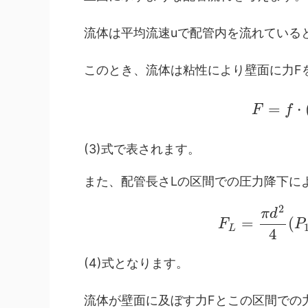
流体は平均流速uで配管内を流れている
このとき、流体は粘性により壁面に力F
=
F
f
・
(3)式で表されます。
また、配管長さLの区間での圧力降下に
2
π
d
=
(
F
P
L
4
(4)式となります。
流体が壁面に及ぼす力Fとこの区間での