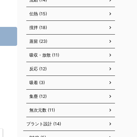
伝熱 (15)
撹拌 (18)
蒸留 (23)
吸収・放散 (11)
反応 (12)
吸着 (3)
集塵 (12)
無次元数 (11)
プラント設計 (14)