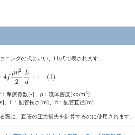
ァニングの式といい、(1)式で表されます。
2
ρ
u
L
=
4
(
1
)
f
・
・
・
2
d
3
f：摩擦係数[-]、ρ：流体密度[kg/m
]
s]、L：配管長さ[m]、d：配管直径[m]
る際に、直管の圧力損失を計算するのに使用されます。