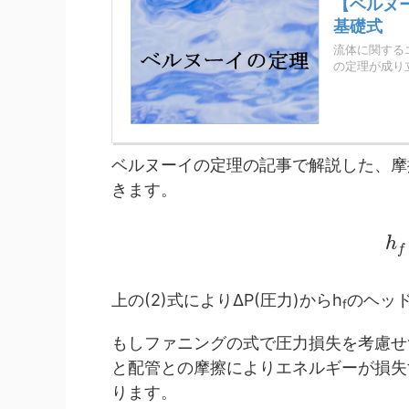
【ベルヌ
基礎式
流体に関する
の定理が成り立
ベルヌーイの定理の記事で解説した、摩
きます。
h
f
上の(2)式によりΔP(圧力)からh
のヘッド
f
もしファニングの式で圧力損失を考慮せ
と配管との摩擦によりエネルギーが損失
ります。