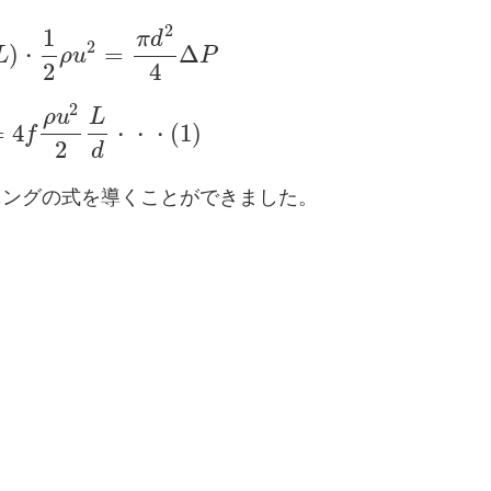
2
1
π
d
2
)
=
Δ
L
・
ρ
u
P
2
4
2
ρ
u
L
=
4
(
1
)
f
・
・
・
2
d
ニングの式を導くことができました。