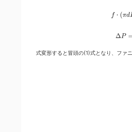
(
f
・
π
d
Δ
P
式変形すると冒頭の(1)式となり、ファ