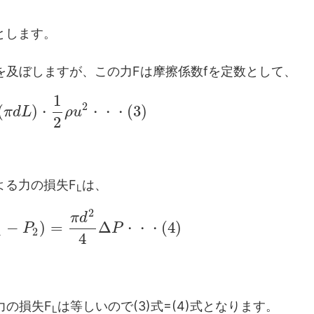
とします。
を及ぼしますが、この力Fは摩擦係数fを定数として、
1
2
(
)
(
3
)
π
d
L
・
ρ
u
・
・
・
2
よる力の損失F
は、
L
2
π
d
−
)
=
Δ
(
4
)
P
P
・
・
・
1
2
4
力の損失F
は等しいので(3)式=(4)式となります。
L