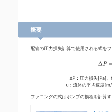
概要
配管の圧力損失計算で使用される式をフ
Δ
P
ΔP：圧力損失[Pa]、
u：流体の平均速度[m/
ファニングの式はポンプの揚程を計算す