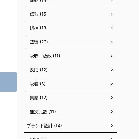
伝熱 (15)
撹拌 (18)
蒸留 (23)
吸収・放散 (11)
反応 (12)
吸着 (3)
集塵 (12)
無次元数 (11)
プラント設計 (14)