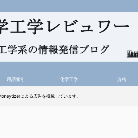
用語索引
化学工学
資格
 Moneytizerによる広告を掲載しています。