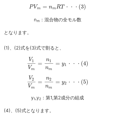
=
(
3
)
P
V
n
R
T
・
・
・
m
m
n
：混合物の全モル数
m
となります。
(1)、(2)式を(3)式で割ると、
V
n
1
1
=
=
(
4
)
y
・
・
・
1
V
n
m
m
V
n
2
2
=
=
(
5
)
y
・
・
・
2
V
n
m
m
y
,y
：第1,第2成分の組成
1
2
(4)、(5)式となります。