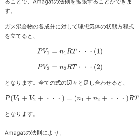
ることで、Amagatの法則を拡張することができま
す。
ガス混合物の各成分に対して理想気体の状態方程式
を立てると、
=
(
1
)
P
V
n
R
T
・
・
・
1
1
=
(
2
)
P
V
n
R
T
・
・
・
2
2
となります。全ての式の辺々と足し合わせると、
(
+
+
)
=
(
+
+
)
P
V
V
・
・
・
n
n
・
・
・
R
T
1
2
1
2
となります。
Amagatの法則により、