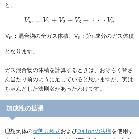
と、
=
+
+
+
V
V
V
V
・
・
・
V
1
2
3
m
n
V
：混合物の全ガス体積、V
：第n成分のガス体積
m
n
となります。
ガス混合物の体積を計算するときは、おそらく皆さ
ん当たり前のように足していると思いますが、実は
ちゃんとした法則名があったわけです。
加成性の拡張
理想気体の
状態方程式
および
Daltonの法則
を使用す