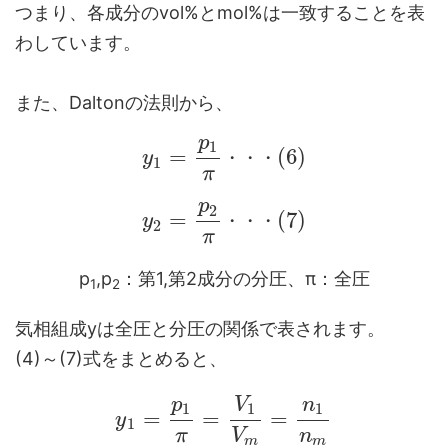
つまり、各成分のvol%とmol%は一致することを表
わしています。
また、Daltonの法則から、
p
1
=
(
6
)
y
・
・
・
1
π
p
2
=
(
7
)
y
・
・
・
2
π
p
,p
：第1,第2成分の分圧、π：全圧
1
2
気相組成yは全圧と分圧の関係で表されます。
(4)～(7)式をまとめると、
p
V
n
1
1
1
=
=
=
y
1
π
V
n
m
m