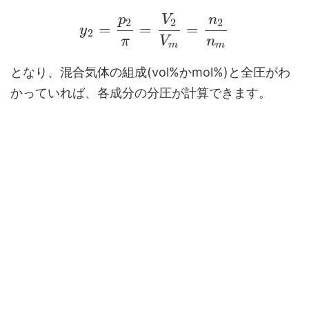
p
V
n
2
2
2
=
=
=
y
2
π
V
n
m
m
となり、混合気体の組成(vol%かmol%)と全圧がわ
かっていれば、各成分の分圧が計算できます。