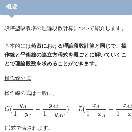
概要
段塔型吸収塔の理論段数計算について紹介します。
基本的には
蒸留における理論段数計算と同じで、操
作線と平衡線の連立方程式を段ごとに解いていくこ
とで理論段数を求めることができます。
操作線の式
操作線の式は一般に、
y
y
x
x
A
A
T
A
A
(
−
)
=
(
−
G
L
1
−
1
−
1
−
1
−
y
y
x
x
A
A
T
A
(1)式で表されます。