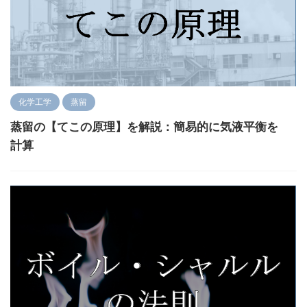
化学工学
蒸留
蒸留の【てこの原理】を解説：簡易的に気液平衡を
計算