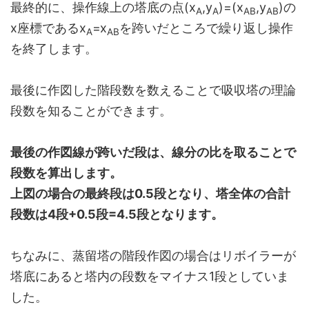
最終的に、操作線上の塔底の点(x
,y
)=(x
,y
)の
A
A
AB
AB
x座標であるx
=x
を跨いだところで繰り返し操作
A
AB
を終了します。
最後に作図した階段数を数えることで吸収塔の理論
段数を知ることができます。
最後の作図線が跨いだ段は、線分の比を取ることで
段数を算出します。
上図の場合の最終段は0.5段となり、塔全体の合計
段数は4段+0.5段=4.5段となります。
ちなみに、蒸留塔の階段作図の場合はリボイラーが
塔底にあると塔内の段数をマイナス1段としていま
した。