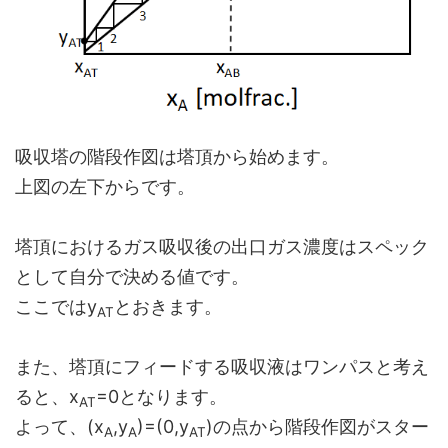
吸収塔の階段作図は塔頂から始めます。
上図の左下からです。
塔頂におけるガス吸収後の出口ガス濃度はスペック
として自分で決める値です。
ここではy
とおきます。
AT
また、塔頂にフィードする吸収液はワンパスと考え
ると、x
=0となります。
AT
よって、(x
,y
)=(0,y
)の点から階段作図がスター
A
A
AT