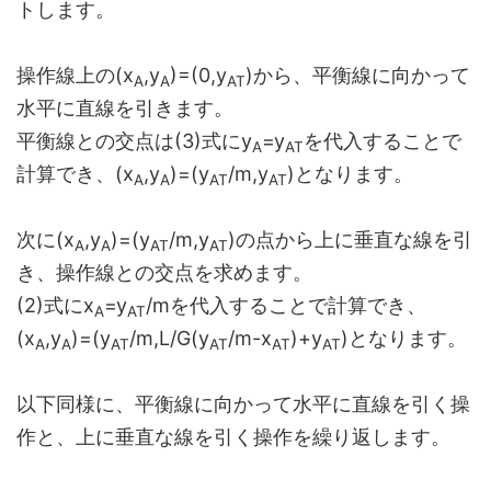
トします。
操作線上の(x
,y
)=(0,y
)から、平衡線に向かって
A
A
AT
水平に直線を引きます。
平衡線との交点は(3)式にy
=y
を代入することで
A
AT
計算でき、(x
,y
)=(y
/m,y
)となります。
A
A
AT
AT
次に(x
,y
)=(y
/m,y
)の点から上に垂直な線を引
A
A
AT
AT
き、操作線との交点を求めます。
(2)式にx
=y
/mを代入することで計算でき、
A
AT
(x
,y
)=(y
/m,L/G(y
/m-x
)+y
)となります。
A
A
AT
AT
AT
AT
以下同様に、平衡線に向かって水平に直線を引く操
作と、上に垂直な線を引く操作を繰り返します。