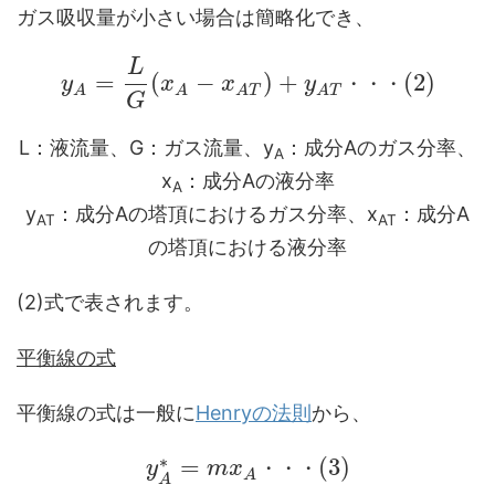
ガス吸収量が小さい場合は簡略化でき、
L
=
(
−
)
+
(
2
)
y
x
x
y
・
・
・
A
A
A
T
A
T
G
L：液流量、G：ガス流量、y
：成分Aのガス分率、
A
x
：成分Aの液分率
A
y
：成分Aの塔頂におけるガス分率、x
：成分A
AT
AT
の塔頂における液分率
(2)式で表されます。
平衡線の式
平衡線の式は一般に
Henryの法則
から、
∗
=
(
3
)
y
m
x
・
・
・
A
A